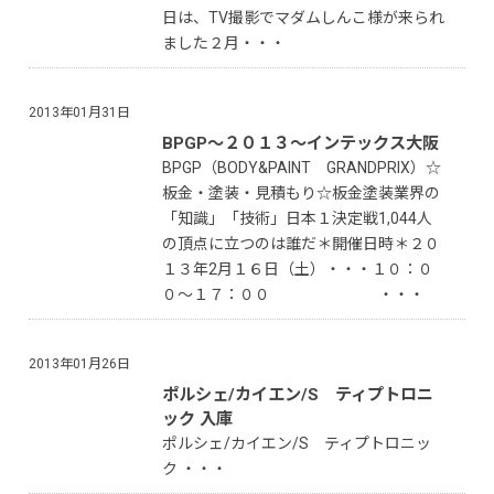
日は、TV撮影でマダムしんこ様が来られ
ました２月・・・
2013年01月31日
BPGP〜２０１３〜インテックス大阪
BPGP（BODY&PAINT GRANDPRIX）☆
板金・塗装・見積もり☆板金塗装業界の
「知識」「技術」日本１決定戦1,044人
の頂点に立つのは誰だ＊開催日時＊２０
１３年2月１６日（土）・・・１０：０
０〜１７：００ ・・・
2013年01月26日
ポルシェ/カイエン/S ティプトロニ
ック 入庫
ポルシェ/カイエン/S ティプトロニッ
ク ・・・