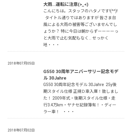
大雨...運転に注意(>_<)
こんにちは。スタッフのハタノです!(^^)!
タイトル通りではありますが 皆さま台
風による大雨の被害等ございませんでし
ょうか？ 特に今日は朝からずーーーーっ
と大雨で止む気配もなく... せっかく
地・・・
2018年07月05日
G550 30周年アニバーサリー記念モデ
ル 30Jahre
G550 30周年記念モデル 30Jahre 25y後
期スタイル仕様 正規Ｄ車入庫！致しまし
た！ 2009年式・後期スタイル仕様・走
行3.4万km・ヤナセ記録簿有！・ディー
ラー車！ ・・・
2018年07月02日