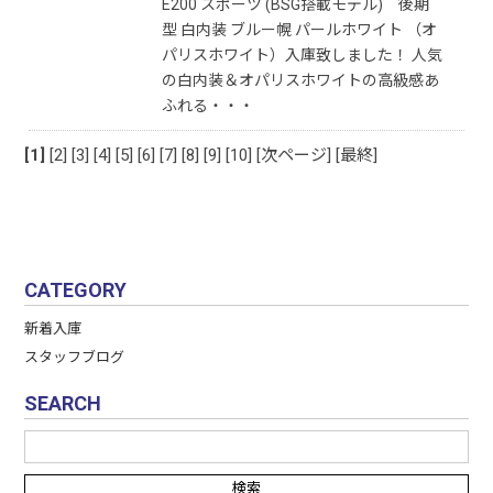
E200 スポーツ (BSG搭載モデル) 後期
型 白内装 ブルー幌 パールホワイト （オ
パリスホワイト）入庫致しました！ 人気
の白内装＆オパリスホワイトの高級感あ
ふれる・・・
[1]
[2]
[3]
[4]
[5]
[6]
[7]
[8]
[9]
[10]
[次ページ]
[最終]
CATEGORY
新着入庫
スタッフブログ
SEARCH