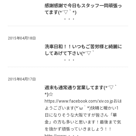
感謝感謝で今日もスタッフ一同頑張っ
てます(*´▽｀*)
・・・
2015年04月18日
洗車日和！！いつもご苦労様と綺麗に
してあげて下さい(*´▽｀
・・・
2015年04月17日
週末も通常通り営業してます(*´▽｀
*)☆
https://www.facebook.com/xiv.co.jpおは
ようございます(*´ω｀*)快晴と暖かい1
日になりそうな大阪ですが皆さん「華
金」の方も多いと思います！最後まで気
を抜かず頑張っていきましょう！！