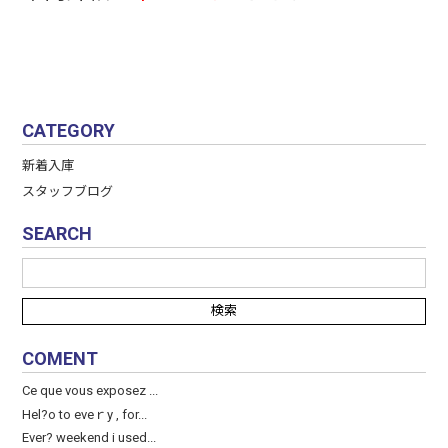
CATEGORY
新着入庫
スタッフブログ
SEARCH
COMENT
Ce que vous exposez ...
Hel?o to eveｒy , for...
Ever? weekend і used...